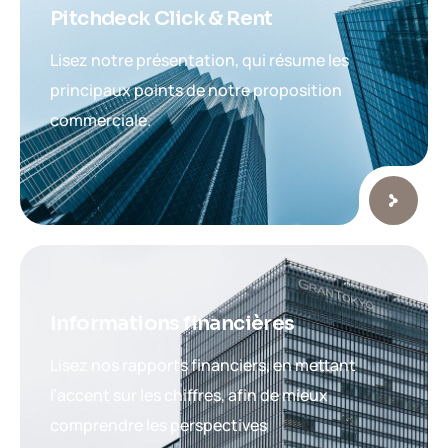
Pitchdeck Click & Rent
Lisez notre présentation, qui résume les
principaux points de notre proposition
commerciale.
Informations financières
Lisez nos rapports financiers, en mettant
l’accent sur les chiffres, afin de mieux
comprendre les perspectives