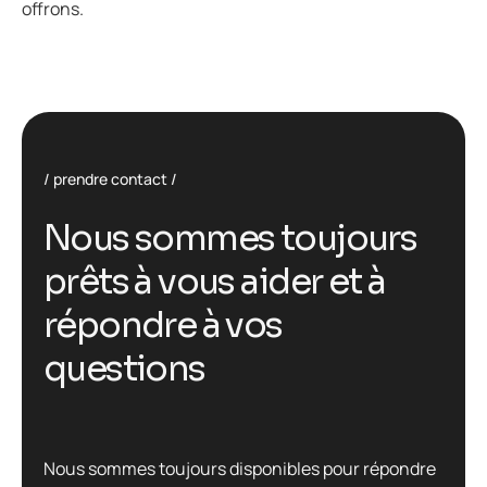
offrons.
prendre contact
N
o
u
s
s
o
m
m
e
s
t
o
u
j
o
u
r
s
p
r
ê
t
s
à
v
o
u
s
a
i
d
e
r
e
t
à
r
é
p
o
n
d
r
e
à
v
o
s
q
u
e
s
t
i
o
n
s
Nous sommes toujours disponibles pour répondre