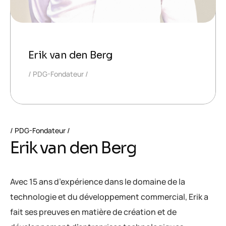
Erik van den Berg
PDG-Fondateur
PDG-Fondateur
E
r
i
k
v
a
n
d
e
n
B
e
r
g
Avec 15 ans d’expérience dans le domaine de la
technologie et du développement commercial, Erik a
fait ses preuves en matière de création et de