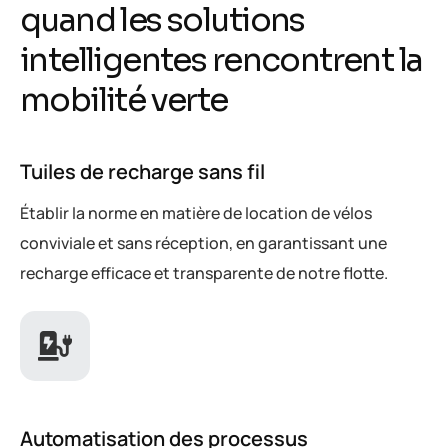
q
u
a
n
d
l
e
s
s
o
l
u
t
i
o
n
s
i
n
t
e
l
l
i
g
e
n
t
e
s
r
e
n
c
o
n
t
r
e
n
t
l
a
m
o
b
i
l
i
t
é
v
e
r
t
e
Tuiles de recharge sans fil
Établir la norme en matière de location de vélos
conviviale et sans réception, en garantissant une
recharge efficace et transparente de notre flotte.
Automatisation des processus