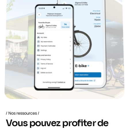
Nos ressources
V
o
u
s
p
o
u
v
e
z
p
r
o
f
i
t
e
r
d
e