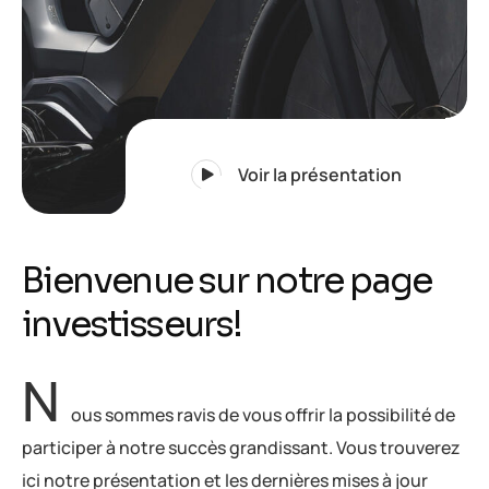
Voir la présentation
B
i
e
n
v
e
n
u
e
s
u
r
n
o
t
r
e
p
a
g
e
i
n
v
e
s
t
i
s
s
e
u
r
s
!
N
ous sommes ravis de vous offrir la possibilité de
participer à notre succès grandissant. Vous trouverez
ici notre présentation et les dernières mises à jour