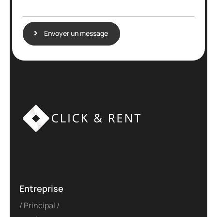
a
g
e
Envoyer un message
Entreprise
Principal