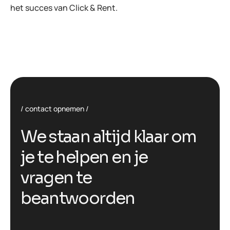
het succes van Click & Rent.
contact opnemen
W
e
s
t
a
a
n
a
l
t
i
j
d
k
l
a
a
r
o
m
j
e
t
e
h
e
l
p
e
n
e
n
j
e
v
r
a
g
e
n
t
e
b
e
a
n
t
w
o
o
r
d
e
n