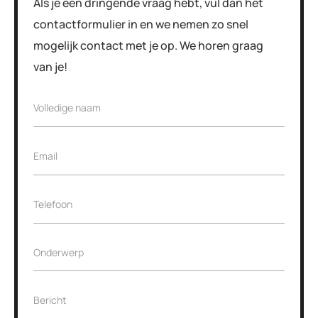
Als je een dringende vraag hebt, vul dan het
contactformulier in en we nemen zo snel
mogelijk contact met je op. We horen graag
van je!
V
Volledige naam
o
l
l
E
Email
e
m
d
a
i
i
g
T
Telefoon
l
e
e
*
n
l
a
e
O
Onderwerp
a
f
n
m
o
d
*
o
e
n
B
Bericht
r
*
e